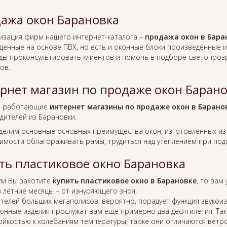
ажа окон Барановка
изация фирм нашего интернет-каталога –
продажа окон в Бара
денные на основе ПВХ, но есть и оконные блоки произведённые и
ады проконсультировать клиентов и помочь в подборе светопро
ов.
рнет магазин по продаже окон Баран
о работающие
интернет магазины по продаже окон в Барано
дителей из Барановки.
ыделим основные основных преимущества окон, изготовленных из
имости облагораживать рамы, трудиться над утеплением при подг
ть пластиковое окно Барановка
ли Вы захотите
купить пластиковое окно в Барановке
, то вам
в летние месяцы – от изнуряющего зноя;
телей больших мегаполисов, вероятно, порадует функция звукоиз
онные изделия прослужат вам еще примерно два десятилетия. Так
ойкостью к колебаниям температуры, также они отличаются ветр