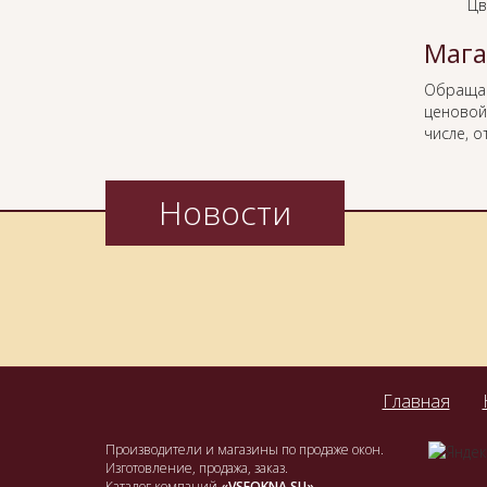
Цв
Мага
Обраща
ценовой
числе, о
Новости
Главная
Производители и магазины по продаже окон.
Изготовление, продажа, заказ.
Каталог компаний
«VSEOKNA.SU»