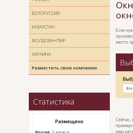
Окн
окн
БЕЛОРУССИЯ
КАЗАХСТАН
Если ну
произво
МОЛДОВА+ПМР
место гд
УКРАИНА
Выб
Разместить свою компанию
Выб
Все
Статистика
Сейчас, 
Размещено
примерн
наш ката
Россия
: 3 адреса