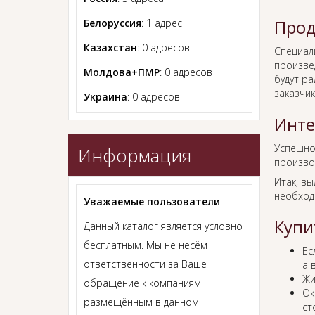
Прод
Белоруссия
: 1 адрес
Казахстан
: 0 адресов
Специал
произве
Молдова+ПМР
: 0 адресов
будут р
заказчик
Украина
: 0 адресов
Инте
Успешн
Информация
произво
Итак, в
необход
Уважаемые пользователи
Купи
Данный каталог является условно
бесплатным. Мы не несём
Ес
ответственности за Ваше
а 
Жи
обращение к компаниям
Ок
размещённым в данном
ст