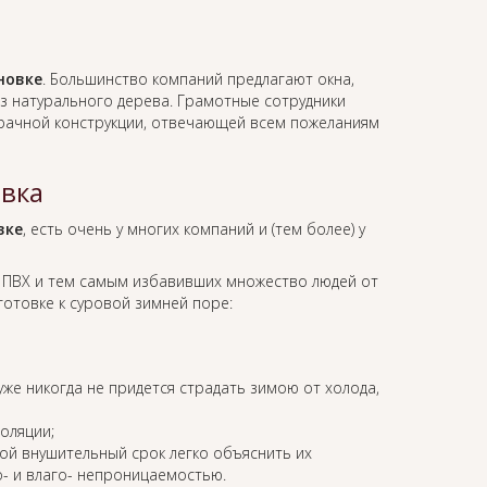
новке
. Большинство компаний предлагают окна,
з натурального дерева. Грамотные сотрудники
зрачной конструкции, отвечающей всем пожеланиям
овка
вке
, есть очень у многих компаний и (тем более) у
 ПВХ и тем самым избавивших множество людей от
отовке к суровой зимней поре:
 уже никогда не придется страдать зимою от холода,
оляции;
ой внушительный срок легко объяснить их
о- и влаго- непроницаемостью.