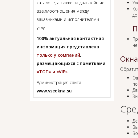
каталоге, а также за дальнейшие
Ух
Ко
взаимоотношения между
до
заказчиками и исполнителями
П
услуг.
100% актуальная контактная
Пр
не
информация представлена
только у компаний
,
Окна
размещающихся с пометками
Обратит
«ТОП» и «VIP».
Од
Администрация сайта
по
Дв
www.vseokna.su
Эн
Сре
Де
Вы
Во