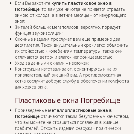
Если Вы захотите
купить пластиковое окно в
Погребище
, то вам уже никогда не придется страдать
зимою от холода, а в летние месяцы – от изнуряющего
зноя;
Жителей больших мегаполисов, вероятно, порадует
функция звукоизоляции;
Оконные изделия прослужат вам еще примерно два
десятилетия. Такой внушительный срок легко объяснить
их стойкостью к колебаниям температуры, также они
отличаются ветро- и влаго- непроницаемостью.
Уход за данными окнами – несложен;
Конструкции изготавливают, ориентируясь и на их
привлекательный внешний вид. А противомоскитная
сетка сослужит добрую службу в обеспечении комфорта
для хозяев окна.
Пластиковые окна Погребище
Произведенные
металлопластиковые окна в
Погребище
отличаются таким безупречным качеством,
что вы можете не страшиться появления в жилище
грабителей. Открыть изделия снаружи - практически