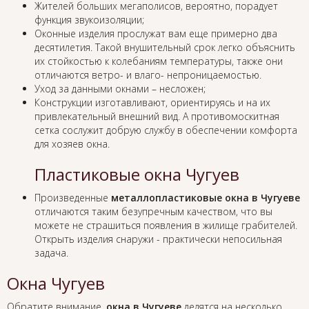
Жителей больших мегаполисов, вероятно, порадует
функция звукоизоляции;
Оконные изделия прослужат вам еще примерно два
десятилетия. Такой внушительный срок легко объяснить
их стойкостью к колебаниям температуры, также они
отличаются ветро- и влаго- непроницаемостью.
Уход за данными окнами – несложен;
Конструкции изготавливают, ориентируясь и на их
привлекательный внешний вид. А противомоскитная
сетка сослужит добрую службу в обеспечении комфорта
для хозяев окна.
Пластиковые окна Чугуев
Произведенные
металлопластиковые окна в Чугуеве
отличаются таким безупречным качеством, что вы
можете не страшиться появления в жилище грабителей.
Открыть изделия снаружи - практически непосильная
задача.
Окна Чугуев
Обратите внимание,
окна в Чугуеве
делятся на несколько