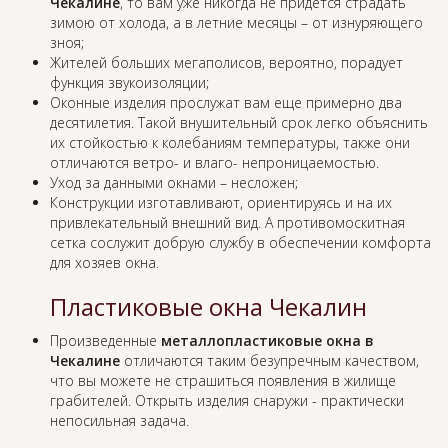
Чекалине
, то вам уже никогда не придется страдать
зимою от холода, а в летние месяцы – от изнуряющего
зноя;
Жителей больших мегаполисов, вероятно, порадует
функция звукоизоляции;
Оконные изделия прослужат вам еще примерно два
десятилетия. Такой внушительный срок легко объяснить
их стойкостью к колебаниям температуры, также они
отличаются ветро- и влаго- непроницаемостью.
Уход за данными окнами – несложен;
Конструкции изготавливают, ориентируясь и на их
привлекательный внешний вид. А противомоскитная
сетка сослужит добрую службу в обеспечении комфорта
для хозяев окна.
Пластиковые окна Чекалин
Произведенные
металлопластиковые окна в
Чекалине
отличаются таким безупречным качеством,
что вы можете не страшиться появления в жилище
грабителей. Открыть изделия снаружи - практически
непосильная задача.