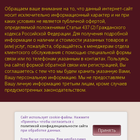
Обращаем ваше внимание на то, что данный интернет-сайт
носит исключительно информационный характер и ни при
каких условиях не является публичной офертой,
определяемой положениями Статьи 437 (2) Гражданского
кодекса Российской Федерации. Для получения подробной
информации о наличии и стоимости указанных товаров и
(или) услуг, пожалуйста, обращайтесь к менеджерам отдела
клиентского обслуживания с помощью специальной формы
связи или по телефонам указанным в контактах. Пользуясь
(на сайте) формой обратной связи или регистрацией, Вы
соглашаетесь с тем что мы будем хранить указанную Вами,
Вашу персональную информацию. Мы не предоставляем
Вашу личную информацию третьим лицам, кроме случаев
предусмотренных законодательством.
Сайт использует cookie-файлы. Нажмите
«Принять» чтобы согласиться с
политикой конфиденциальности сайта
Принять
при обработке данных.
Если Вы не согласны, Вам необходимо