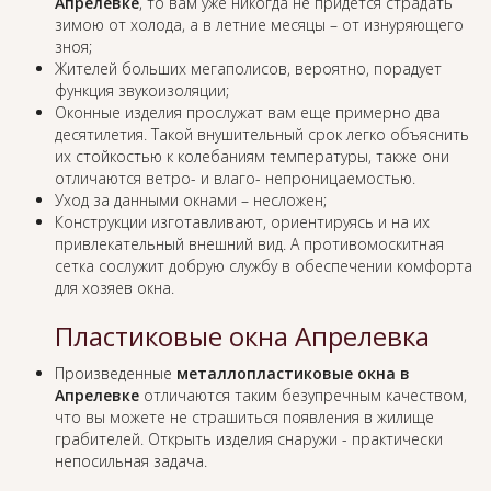
Апрелевке
, то вам уже никогда не придется страдать
зимою от холода, а в летние месяцы – от изнуряющего
зноя;
Жителей больших мегаполисов, вероятно, порадует
функция звукоизоляции;
Оконные изделия прослужат вам еще примерно два
десятилетия. Такой внушительный срок легко объяснить
их стойкостью к колебаниям температуры, также они
отличаются ветро- и влаго- непроницаемостью.
Уход за данными окнами – несложен;
Конструкции изготавливают, ориентируясь и на их
привлекательный внешний вид. А противомоскитная
сетка сослужит добрую службу в обеспечении комфорта
для хозяев окна.
Пластиковые окна Апрелевка
Произведенные
металлопластиковые окна в
Апрелевке
отличаются таким безупречным качеством,
что вы можете не страшиться появления в жилище
грабителей. Открыть изделия снаружи - практически
непосильная задача.