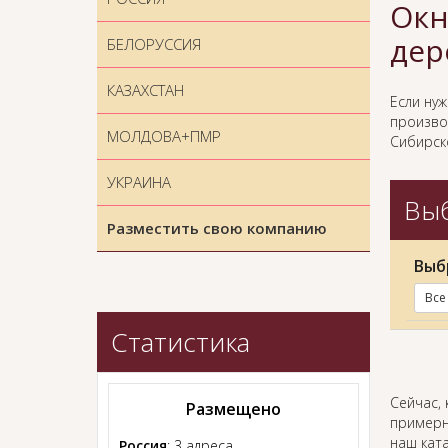
Окн
дер
БЕЛОРУССИЯ
КАЗАХСТАН
Если ну
произво
МОЛДОВА+ПМР
Сибирско
УКРАИНА
Выб
Разместить свою компанию
Выб
Все
Статистика
Сейчас, 
Размещено
примерн
наш ката
Россия
: 3 адреса