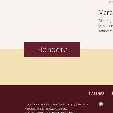
кл
Мага
Обраща
услугах
зависеть
Новости
Главная
Производители и магазины по продаже окон.
Изготовление, продажа, заказ.
Каталог компаний
«VSEOKNA.SU»