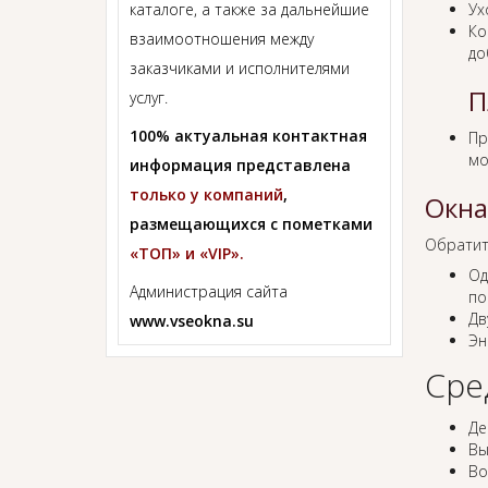
каталоге, а также за дальнейшие
Ух
Ко
взаимоотношения между
до
заказчиками и исполнителями
П
услуг.
100% актуальная контактная
Пр
мо
информация представлена
только у компаний
,
Окна
размещающихся с пометками
Обратит
«ТОП» и «VIP».
Од
Администрация сайта
по
Дв
www.vseokna.su
Эн
Сре
Де
Вы
Во