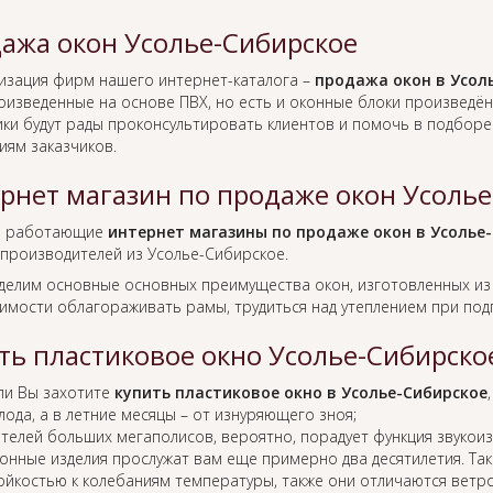
ажа окон Усолье-Сибирское
изация фирм нашего интернет-каталога –
продажа окон в Усол
роизведенные на основе ПВХ, но есть и оконные блоки произведё
ики будут рады проконсультировать клиентов и помочь в подбор
иям заказчиков.
рнет магазин по продаже окон Усолье
о работающие
интернет магазины по продаже окон в Усолье
 производителей из Усолье-Сибирское.
ыделим основные основных преимущества окон, изготовленных из
имости облагораживать рамы, трудиться над утеплением при подг
ть пластиковое окно Усолье-Сибирско
ли Вы захотите
купить пластиковое окно в Усолье-Сибирское
лода, а в летние месяцы – от изнуряющего зноя;
телей больших мегаполисов, вероятно, порадует функция звукоиз
онные изделия прослужат вам еще примерно два десятилетия. Так
ойкостью к колебаниям температуры, также они отличаются ветр