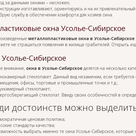
од за данными окнами – несложен;
нструкции изготавливают, ориентируясь и на их привлекательный
брую службу в обеспечении комфорта для хозяев окна.
ластиковые окна Усолье-Сибирское
оизведенные
металлопластиковые окна в Усолье-Сибирское
жете не страшиться появления в жилище грабителей. Открыть изд
 Усолье-Сибирское
е внимание,
окна в Усолье-Сибирское
делятся на несколько кат
нокамерный стеклопакет. Данный вид незаменим, если требуется 
мещения, офисы, торговые и промышленные точки и т.д.;
ухкамерный стеклопакет;
ергосберегающий стеклопат. Ввиду своих особенностей в опреде
ди достоинств можно выделить
мократичная ценовая политика;
сокие стандарты качества;
зможность выбрать именно те окна Усолье-Сибирское, которые