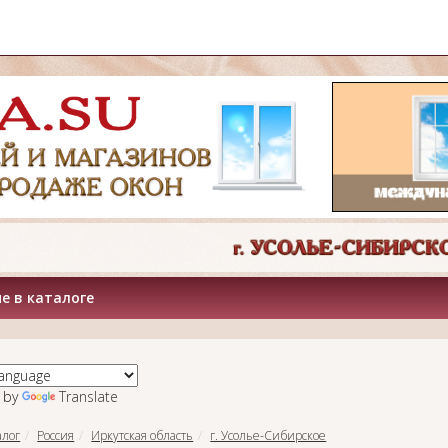
е в каталоге
 by
Translate
алог
Россия
Иркутская область
г. Усолье-Сибирское