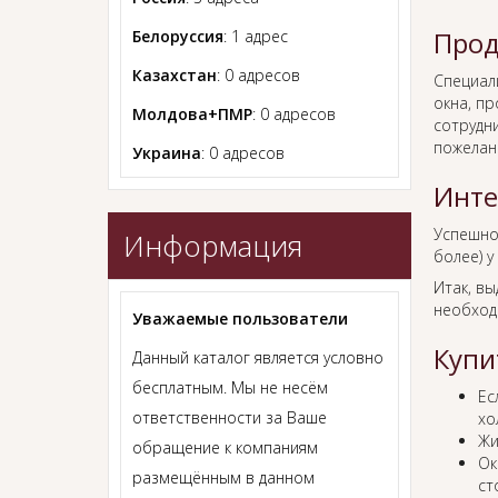
Прод
Белоруссия
: 1 адрес
Казахстан
: 0 адресов
Специал
окна, п
Молдова+ПМР
: 0 адресов
сотрудн
пожелан
Украина
: 0 адресов
Инте
Успешн
Информация
более) у
Итак, в
необход
Уважаемые пользователи
Купи
Данный каталог является условно
бесплатным. Мы не несём
Ес
ответственности за Ваше
хо
Жи
обращение к компаниям
Ок
размещённым в данном
ст