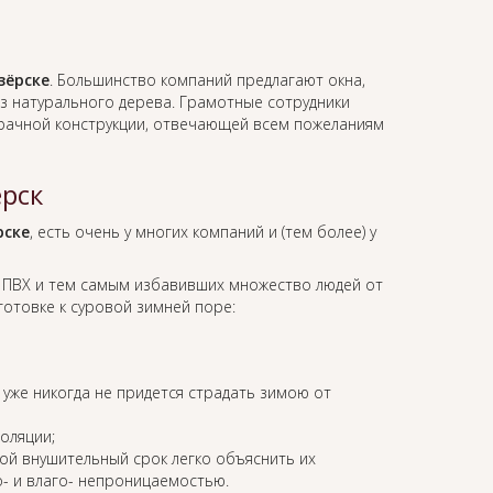
зёрске
. Большинство компаний предлагают окна,
з натурального дерева. Грамотные сотрудники
зрачной конструкции, отвечающей всем пожеланиям
рск
рске
, есть очень у многих компаний и (тем более) у
 ПВХ и тем самым избавивших множество людей от
отовке к суровой зимней поре:
м уже никогда не придется страдать зимою от
оляции;
ой внушительный срок легко объяснить их
о- и влаго- непроницаемостью.