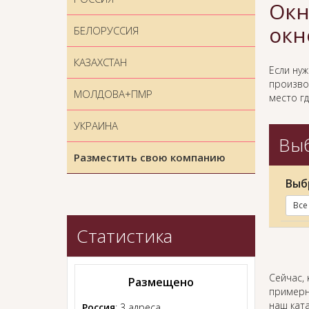
Окн
окн
БЕЛОРУССИЯ
КАЗАХСТАН
Если ну
произво
МОЛДОВА+ПМР
место гд
УКРАИНА
Выб
Разместить свою компанию
Выб
Все
Статистика
Сейчас, 
Размещено
примерн
наш ката
Россия
: 3 адреса