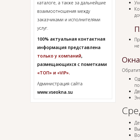
каталоге, а также за дальнейшие
Ух
Ко
взаимоотношения между
до
заказчиками и исполнителями
П
услуг.
100% актуальная контактная
Пр
не
информация представлена
только у компаний
,
Окна
размещающихся с пометками
Обратит
«ТОП» и «VIP».
Од
Администрация сайта
по
Дв
www.vseokna.su
Эн
Сре
Де
Вы
Во