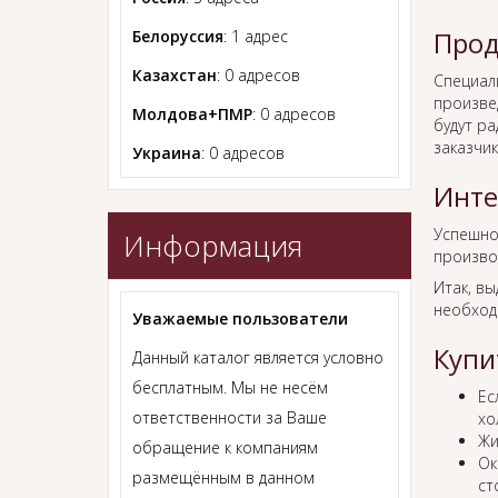
Прод
Белоруссия
: 1 адрес
Казахстан
: 0 адресов
Специал
произве
Молдова+ПМР
: 0 адресов
будут р
заказчик
Украина
: 0 адресов
Инте
Успешн
Информация
произво
Итак, в
необход
Уважаемые пользователи
Купи
Данный каталог является условно
бесплатным. Мы не несём
Ес
ответственности за Ваше
хо
Жи
обращение к компаниям
Ок
размещённым в данном
ст