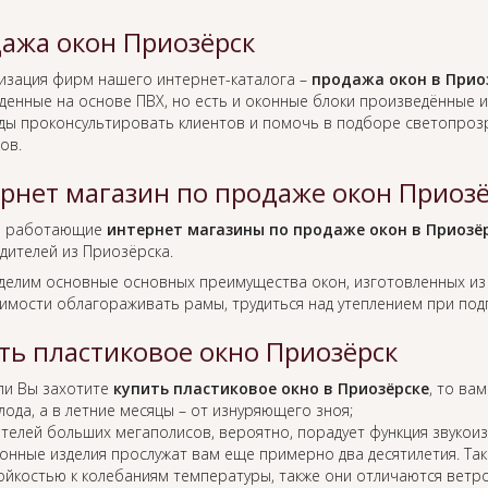
ажа окон Приозёрск
изация фирм нашего интернет-каталога –
продажа окон в Прио
денные на основе ПВХ, но есть и оконные блоки произведённые и
ады проконсультировать клиентов и помочь в подборе светопро
ов.
рнет магазин по продаже окон Приозё
о работающие
интернет магазины по продаже окон в Приозё
дителей из Приозёрска.
ыделим основные основных преимущества окон, изготовленных из
имости облагораживать рамы, трудиться над утеплением при подг
ть пластиковое окно Приозёрск
ли Вы захотите
купить пластиковое окно в Приозёрске
, то ва
лода, а в летние месяцы – от изнуряющего зноя;
телей больших мегаполисов, вероятно, порадует функция звукоиз
онные изделия прослужат вам еще примерно два десятилетия. Так
ойкостью к колебаниям температуры, также они отличаются ветр