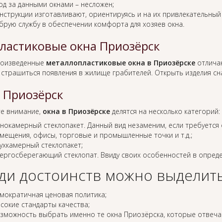
од за данными окнами – несложен;
нструкции изготавливают, ориентируясь и на их привлекательный
брую службу в обеспечении комфорта для хозяев окна.
ластиковые окна Приозёрск
оизведенные
металлопластиковые окна в Приозёрске
отличаю
 страшиться появления в жилище грабителей. Открыть изделия сна
 Приозёрск
е внимание,
окна в Приозёрске
делятся на несколько категорий:
нокамерный стеклопакет. Данный вид незаменим, если требуется 
мещения, офисы, торговые и промышленные точки и т.д.;
ухкамерный стеклопакет;
ергосберегающий стеклопат. Ввиду своих особенностей в опреде
ди достоинств можно выделить
мократичная ценовая политика;
сокие стандарты качества;
зможность выбрать именно те окна Приозёрска, которые отвеча