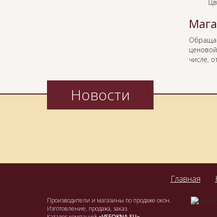
Цв
Мага
Обраща
ценовой
числе, о
Новости
Главная
Производители и магазины по продаже окон.
Изготовление, продажа, заказ.
Каталог компаний
«VSEOKNA.SU»