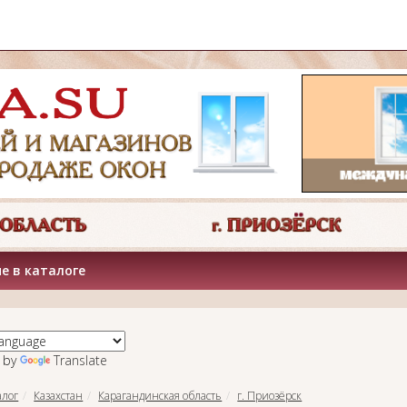
е в каталоге
 by
Translate
алог
Казахстан
Карагандинская область
г. Приозёрск